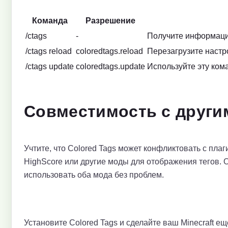
Команда
Разрешение
/ctags
-
Получите информацию
/ctags reload
coloredtags.reload
Перезагрузите настр
/ctags update
coloredtags.update
Используйте эту ком
Совместимость с други
Учтите, что Colored Tags может конфликтовать с пла
HighScore или другие моды для отображения тегов. О
использовать оба мода без проблем.
Установите Colored Tags и сделайте ваш Minecraft е