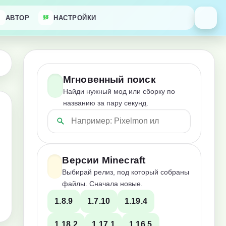
АВТОР
НАСТРОЙКИ
Мгновенный поиск
Найди нужный мод или сборку по
названию за пару секунд.
Версии Minecraft
Выбирай релиз, под который собраны
файлы. Сначала новые.
1.8.9
1.7.10
1.19.4
1.18.2
1.17.1
1.16.5