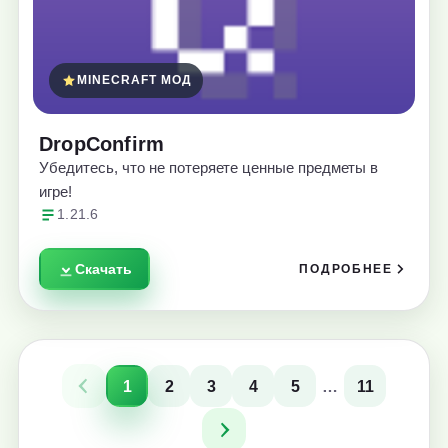
MINECRAFT МОД
DropConfirm
Убедитесь, что не потеряете ценные предметы в
игре!
1.21.6
Скачать
ПОДРОБНЕЕ
1
2
3
4
5
…
11