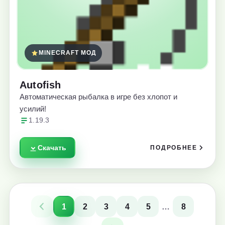
MINECRAFT МОД
Autofish
Автоматическая рыбалка в игре без хлопот и
усилий!
1.19.3
Скачать
ПОДРОБНЕЕ
1
2
3
4
5
…
8