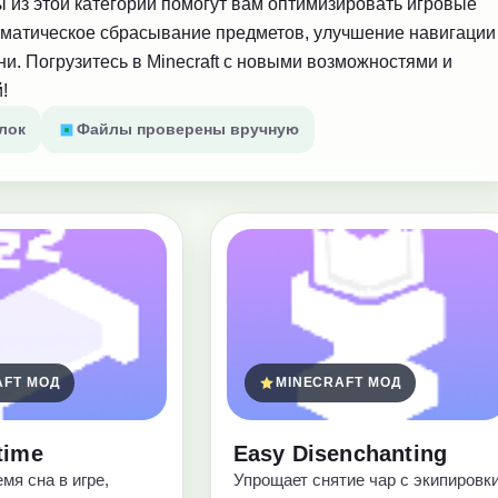
ы из этой категории помогут вам оптимизировать игровые
томатическое сбрасывание предметов, улучшение навигации
и. Погрузитесь в Minecraft с новыми возможностями и
!
лок
Файлы проверены вручную
AFT МОД
MINECRAFT МОД
time
Easy Disenchanting
мя сна в игре,
Упрощает снятие чар с экипировк