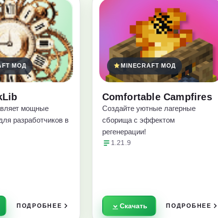
AFT МОД
MINECRAFT МОД
kLib
Comfortable Campfires
авляет мощные
Создайте уютные лагерные
для разработчиков в
сборища с эффектом
регенерации!
1.21.9
Скачать
ПОДРОБНЕЕ
ПОДРОБНЕЕ