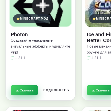
MINECRAFT МОД
MINECR
Photon
Ice and F
Better Co
Создавайте уникальные
визуальные эффекты и удивляйте
Новые механи
мир!
оружие для з
1.21.1
1.21.1
Скачать
Скачать
ПОДРОБНЕЕ