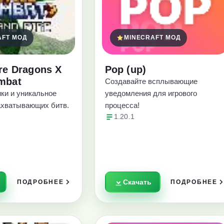
AFT МОД
MINECRAFT МОД
ire Dragons X
Pop (up)
mbat
Создавайте всплывающие
ки и уникальное
уведомления для игрового
ахватывающих битв.
процесса!
1.20.1
Скачать
ПОДРОБНЕЕ
ПОДРОБНЕЕ