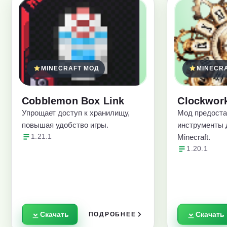
MINECRAFT МОД
MINECR
Cobblemon Box Link
Clockwor
Упрощает доступ к хранилищу,
Мод предост
повышая удобство игры.
инструменты 
1.21.1
Minecraft.
1.20.1
Скачать
Скачать
ПОДРОБНЕЕ