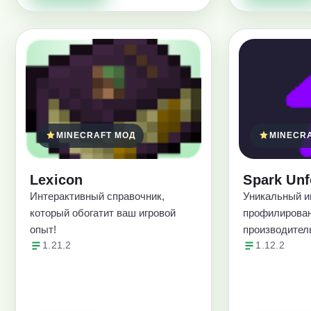
MINECRAFT МОД
MINECR
Lexicon
Spark Unf
Интерактивный справочник,
Уникальный и
который обогатит ваш игровой
профилирова
опыт!
производител
1.21.2
1.12.2