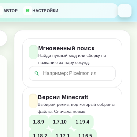
АВТОР
НАСТРОЙКИ
Мгновенный поиск
Найди нужный мод или сборку по
названию за пару секунд.
Версии Minecraft
Выбирай релиз, под который собраны
файлы. Сначала новые.
1.8.9
1.7.10
1.19.4
1.18.2
1.17.1
1.16.5