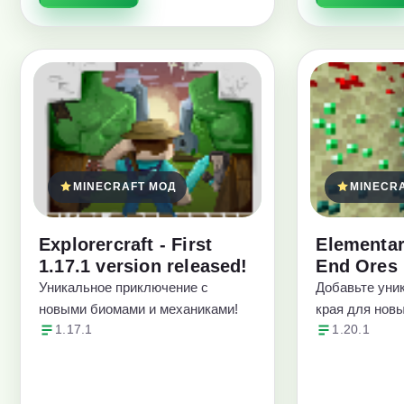
MINECRAFT МОД
MINECR
Explorercraft - First
Elementar
1.17.1 version released!
End Ores
Уникальное приключение с
Добавьте уни
новыми биомами и механиками!
края для нов
1.17.1
1.20.1