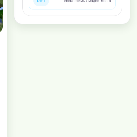
RIFT
совместимых модов: много
,