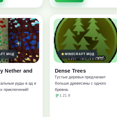
AFT МОД
MINECRAFT МОД
y Nether and
Dense Trees
Густые деревья предлагают
кальные руды в ад и
больше древесины с одного
ых приключений!
бревна.
1.21.8