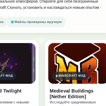
икальной атмосферой. Откройте для себя безграничные
aft! Скачать, установить и наслаждаться новым опытом -
ок
Файлы проверены вручную
AFT МОД
MINECRAFT МОД
d Twilight
Medieval Buildings
[Nether Edition]
еликвии с новыми
Исследуйте средневековые