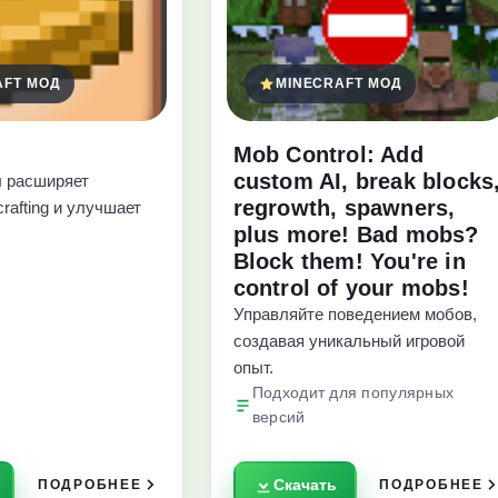
AFT МОД
MINECRAFT МОД
Mob Control: Add
custom AI, break blocks
 расширяет
regrowth, spawners,
rafting и улучшает
plus more! Bad mobs?
Block them! You're in
control of your mobs!
Управляйте поведением мобов,
создавая уникальный игровой
опыт.
Подходит для популярных
версий
Скачать
ПОДРОБНЕЕ
ПОДРОБНЕЕ