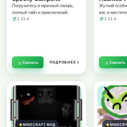
Погрузитесь в мрачный лагерь,
Жуткий особн
полный тайн и приключений.
вас в мистиче
1.21.4
1.21.4
Скачать
Скачать
ПОДРОБНЕЕ
MINECRAFT МОД
MINECR