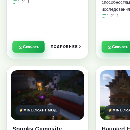
1.21.1
способностям
исследования
1.21.1
Скачать
Скачать
ПОДРОБНЕЕ
MINECRAFT МОД
MINECR
Spooky Campsite
Haunted 