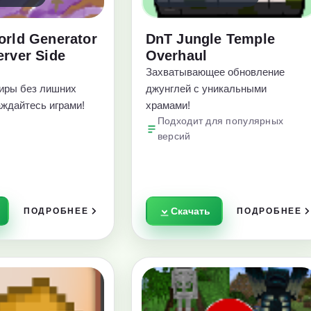
orld Generator
DnT Jungle Temple
erver Side
Overhaul
Захватывающее обновление
иры без лишних
джунглей с уникальными
аждайтесь играми!
храмами!
Подходит для популярных
версий
Скачать
ПОДРОБНЕЕ
ПОДРОБНЕЕ