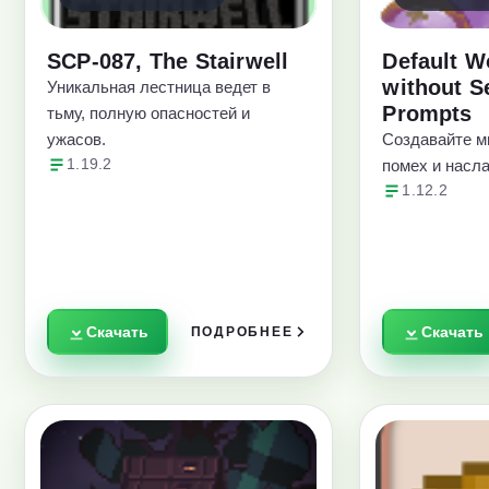
SCP-087, The Stairwell
Default W
without S
Уникальная лестница ведет в
Prompts
тьму, полную опасностей и
ужасов.
Создавайте м
1.19.2
помех и насл
1.12.2
Скачать
Скачать
ПОДРОБНЕЕ