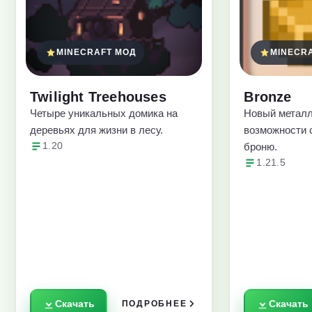
MINECRAFT МОД
MINECR
Twilight Treehouses
Bronze
Четыре уникальных домика на
Новый металл
деревьях для жизни в лесу.
возможности c
1.20
броню.
1.21.5
Скачать
Скачать
ПОДРОБНЕЕ