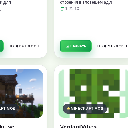
и для
строения в зловещем аду!
.
1.21.10
Скачать
ПОДРОБНЕЕ
ПОДРОБНЕЕ
AFT МОД
MINECRAFT МОД
House
VerdantVibes