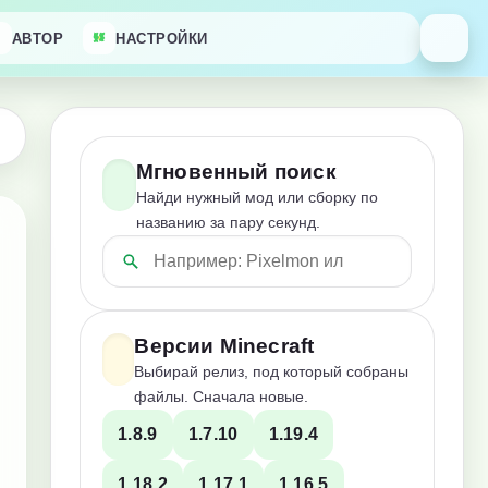
АВТОР
НАСТРОЙКИ
Мгновенный поиск
Найди нужный мод или сборку по
названию за пару секунд.
Версии Minecraft
Выбирай релиз, под который собраны
файлы. Сначала новые.
1.8.9
1.7.10
1.19.4
1.18.2
1.17.1
1.16.5