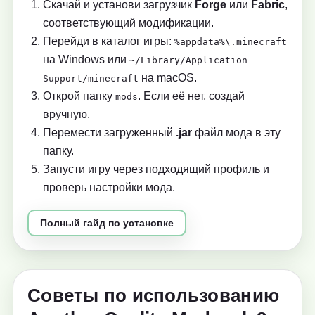
Скачай и установи загрузчик
Forge
или
Fabric
,
соответствующий модификации.
Перейди в каталог игры:
%appdata%\.minecraft
на Windows или
~/Library/Application
на macOS.
Support/minecraft
Открой папку
. Если её нет, создай
mods
вручную.
Перемести загруженный
.jar
файл мода в эту
папку.
Запусти игру через подходящий профиль и
проверь настройки мода.
Полный гайд по установке
Советы по использованию