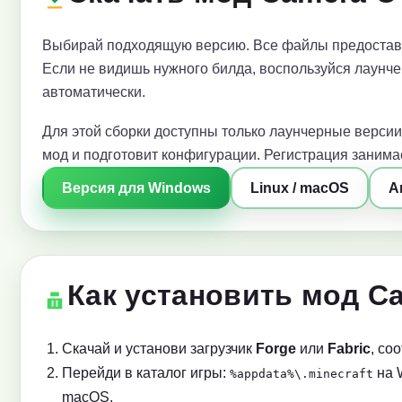
Выбирай подходящую версию. Все файлы предоставл
Если не видишь нужного билда, воспользуйся лаунче
автоматически.
Для этой сборки доступны только лаунчерные версии
мод и подготовит конфигурации. Регистрация занимае
Версия для Windows
Linux / macOS
A
Как установить мод Ca
Скачай и установи загрузчик
Forge
или
Fabric
, со
Перейди в каталог игры:
на 
%appdata%\.minecraft
macOS.