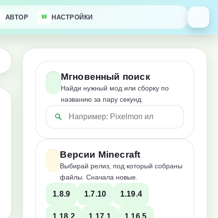
АВТОР
НАСТРОЙКИ
Мгновенный поиск
Найди нужный мод или сборку по
названию за пару секунд.
Версии Minecraft
Выбирай релиз, под который собраны
файлы. Сначала новые.
1.8.9
1.7.10
1.19.4
1.18.2
1.17.1
1.16.5