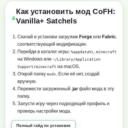
Как установить мод CoFH:
Vanilla+ Satchels
Скачай и установи загрузчик
Forge
или
Fabric
,
соответствующий модификации.
Перейди в каталог игры:
%appdata%\.minecraft
на Windows или
~/Library/Application
на macOS.
Support/minecraft
Открой папку
. Если её нет, создай
mods
вручную.
Перемести загруженный
.jar
файл мода в эту
папку.
Запусти игру через подходящий профиль и
проверь настройки мода.
Полный гайд по установке