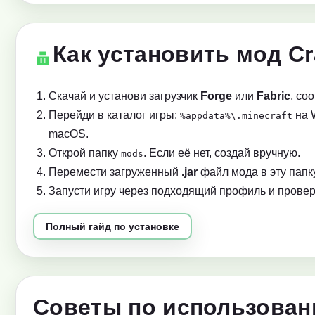
Как установить мод Cra
Скачай и установи загрузчик
Forge
или
Fabric
, со
Перейди в каталог игры:
на 
%appdata%\.minecraft
macOS.
Открой папку
. Если её нет, создай вручную.
mods
Перемести загруженный
.jar
файл мода в эту папку
Запусти игру через подходящий профиль и провер
Полный гайд по установке
Советы по использовани