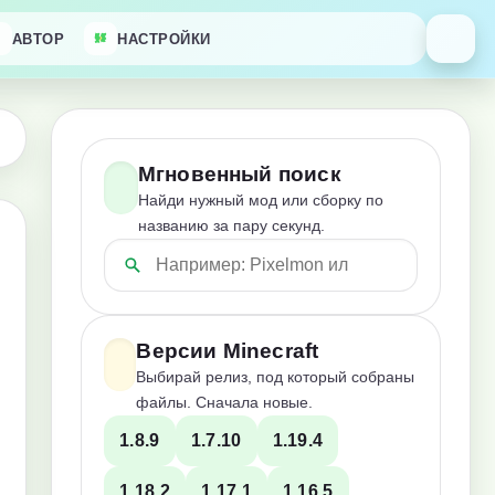
АВТОР
НАСТРОЙКИ
Мгновенный поиск
Найди нужный мод или сборку по
названию за пару секунд.
Версии Minecraft
Выбирай релиз, под который собраны
файлы. Сначала новые.
1.8.9
1.7.10
1.19.4
1.18.2
1.17.1
1.16.5