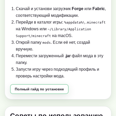
Скачай и установи загрузчик
Forge
или
Fabric
,
соответствующий модификации.
Перейди в каталог игры:
%appdata%\.minecraft
на Windows или
~/Library/Application
на macOS.
Support/minecraft
Открой папку
. Если её нет, создай
mods
вручную.
Перемести загруженный
.jar
файл мода в эту
папку.
Запусти игру через подходящий профиль и
проверь настройки мода.
Полный гайд по установке
Советы по использованию