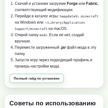
Скачай и установи загрузчик
Forge
или
Fabric
,
соответствующий модификации.
Перейди в каталог игры:
%appdata%\.minecraft
на Windows или
~/Library/Application
на macOS.
Support/minecraft
Открой папку
. Если её нет, создай
mods
вручную.
Перемести загруженный
.jar
файл мода в эту
папку.
Запусти игру через подходящий профиль и
проверь настройки мода.
Полный гайд по установке
Советы по использованию