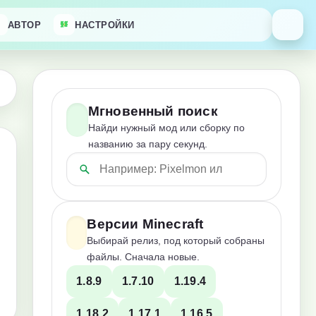
АВТОР
НАСТРОЙКИ
Мгновенный поиск
Найди нужный мод или сборку по
названию за пару секунд.
Версии Minecraft
Выбирай релиз, под который собраны
файлы. Сначала новые.
1.8.9
1.7.10
1.19.4
1.18.2
1.17.1
1.16.5