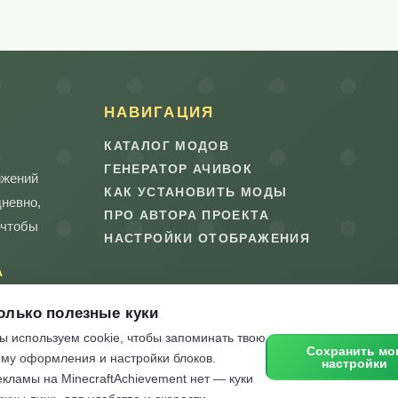
НАВИГАЦИЯ
КАТАЛОГ МОДОВ
ГЕНЕРАТОР АЧИВОК
ижений
КАК УСТАНОВИТЬ МОДЫ
дневно,
ПРО АВТОРА ПРОЕКТА
 чтобы
НАСТРОЙКИ ОТОБРАЖЕНИЯ
А
олько полезные куки
ы используем cookie, чтобы запоминать твою
Сохранить мо
ему оформления и настройки блоков.
настройки
екламы на MinecraftAchievement нет — куки
vement.net. Все права на названия Minecraft и Mojang прина