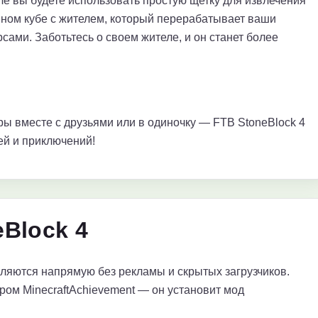
ле вы будете использовать простую щетку для извлечения
янном кубе с жителем, который перерабатывает ваши
сами. Заботьтесь о своем жителе, и он станет более
ы вместе с друзьями или в одиночку — FTB StoneBlock 4
ей и приключений!
Block 4
яются напрямую без рекламы и скрытых загрузчиков.
ром MinecraftAchievement — он установит мод