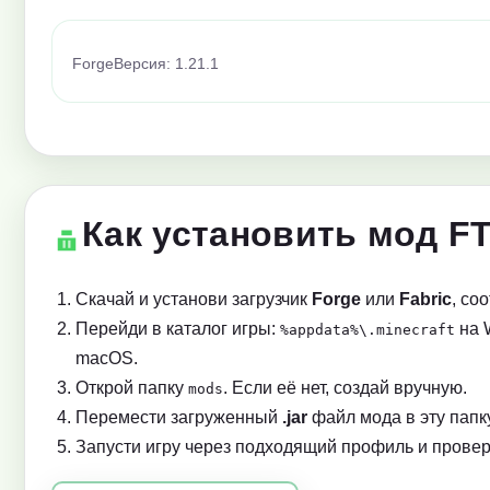
Forge
Версия: 1.21.1
Как установить мод FT
Скачай и установи загрузчик
Forge
или
Fabric
, со
Перейди в каталог игры:
на 
%appdata%\.minecraft
macOS.
Открой папку
. Если её нет, создай вручную.
mods
Перемести загруженный
.jar
файл мода в эту папку
Запусти игру через подходящий профиль и провер