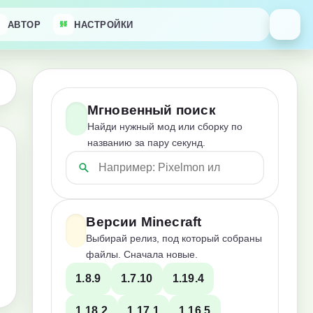
АВТОР
НАСТРОЙКИ
Мгновенный поиск
Найди нужный мод или сборку по
названию за пару секунд.
Версии Minecraft
Выбирай релиз, под который собраны
файлы. Сначала новые.
1.8.9
1.7.10
1.19.4
1.18.2
1.17.1
1.16.5