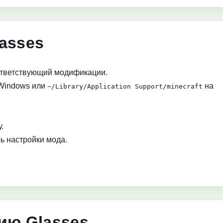
asses
ответствующий модификации.
Windows или
на
~/Library/Application Support/minecraft
.
ь настройки мода.
ию Glasses