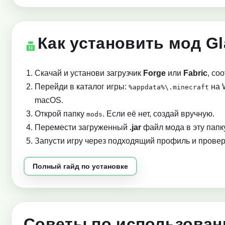
Как установить мод Gl
Скачай и установи загрузчик
Forge
или
Fabric
, со
Перейди в каталог игры:
на 
%appdata%\.minecraft
macOS.
Открой папку
. Если её нет, создай вручную.
mods
Перемести загруженный
.jar
файл мода в эту папку
Запусти игру через подходящий профиль и провер
Полный гайд по установке
Советы по использован