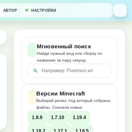
АВТОР
НАСТРОЙКИ
Мгновенный поиск
Найди нужный мод или сборку по
названию за пару секунд.
Версии Minecraft
Выбирай релиз, под который собраны
файлы. Сначала новые.
1.8.9
1.7.10
1.19.4
1.18.2
1.17.1
1.16.5