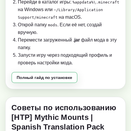
Перейди в каталог игры:
%appdata%\.minecraft
на Windows или
~/Library/Application
на macOS.
Support/minecraft
Открой папку
. Если её нет, создай
mods
вручную.
Перемести загруженный
.jar
файл мода в эту
папку.
Запусти игру через подходящий профиль и
проверь настройки мода.
Полный гайд по установке
Советы по использованию
[HTP] Mythic Mounts |
Spanish Translation Pack