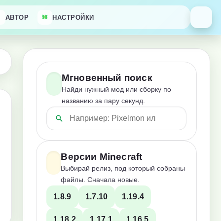
АВТОР
НАСТРОЙКИ
Мгновенный поиск
Найди нужный мод или сборку по
названию за пару секунд.
Версии Minecraft
Выбирай релиз, под который собраны
файлы. Сначала новые.
1.8.9
1.7.10
1.19.4
1.18.2
1.17.1
1.16.5