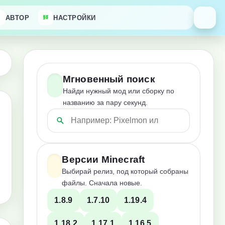
АВТОР
НАСТРОЙКИ
Мгновенный поиск
Найди нужный мод или сборку по
названию за пару секунд.
Версии Minecraft
Выбирай релиз, под который собраны
файлы. Сначала новые.
1.8.9
1.7.10
1.19.4
1.18.2
1.17.1
1.16.5