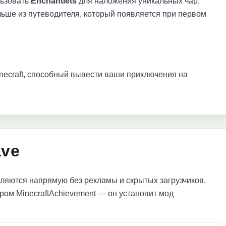
льзовать
Enchantlets
для наложения уникальных чар,
льше из путеводителя, который появляется при первом
inecraft, способный вывести ваши приключения на
ave
яются напрямую без рекламы и скрытых загрузчиков.
ром MinecraftAchievement — он установит мод