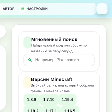
АВТОР
НАСТРОЙКИ
Мгновенный поиск
Найди нужный мод или сборку по
названию за пару секунд.
Версии Minecraft
Выбирай релиз, под который собраны
файлы. Сначала новые.
1.8.9
1.7.10
1.19.4
1.18.2
1.17.1
1.16.5