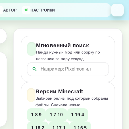
АВТОР
НАСТРОЙКИ
Мгновенный поиск
Найди нужный мод или сборку по
названию за пару секунд.
Версии Minecraft
Выбирай релиз, под который собраны
файлы. Сначала новые.
1.8.9
1.7.10
1.19.4
1.18.2
1.17.1
1.16.5