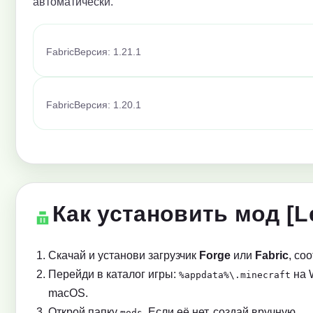
автоматически.
Fabric
Версия: 1.21.1
Fabric
Версия: 1.20.1
Как установить мод [L
Скачай и установи загрузчик
Forge
или
Fabric
, со
Перейди в каталог игры:
на 
%appdata%\.minecraft
macOS.
Открой папку
. Если её нет, создай вручную.
mods