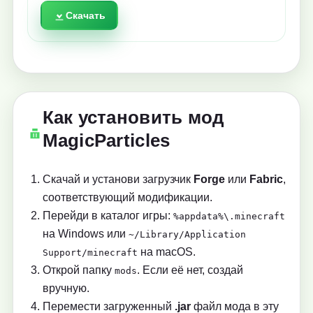
Скачать
Как установить мод
MagicParticles
Скачай и установи загрузчик
Forge
или
Fabric
,
соответствующий модификации.
Перейди в каталог игры:
%appdata%\.minecraft
на Windows или
~/Library/Application
на macOS.
Support/minecraft
Открой папку
. Если её нет, создай
mods
вручную.
Перемести загруженный
.jar
файл мода в эту