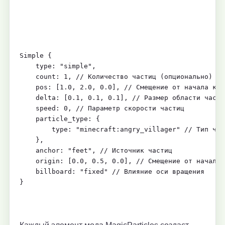
Simple {
    type: "simple",
    count: 1, // Количество частиц (опционально)
    pos: [1.0, 2.0, 0.0], // Смещение от начала коо
    delta: [0.1, 0.1, 0.1], // Размер области части
    speed: 0, // Параметр скорости частиц
    particle_type: {
        type: "minecraft:angry_villager" // Тип час
    },
    anchor: "feet", // Источник частиц
    origin: [0.0, 0.5, 0.0], // Смещение от начала 
    billboard: "fixed" // Влияние оси вращения
}