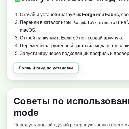
Скачай и установи загрузчик
Forge
или
Fabric
, со
Перейди в каталог игры:
на 
%appdata%\.minecraft
macOS.
Открой папку
. Если её нет, создай вручную.
mods
Перемести загруженный
.jar
файл мода в эту папку
Запусти игру через подходящий профиль и провер
Полный гайд по установке
Советы по использовани
mode
Перед установкой сделай резервную копию своего ми