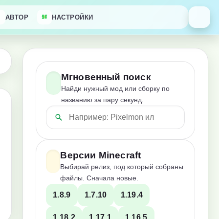
АВТОР
НАСТРОЙКИ
Мгновенный поиск
Найди нужный мод или сборку по
названию за пару секунд.
Версии Minecraft
Выбирай релиз, под который собраны
файлы. Сначала новые.
1.8.9
1.7.10
1.19.4
1.18.2
1.17.1
1.16.5