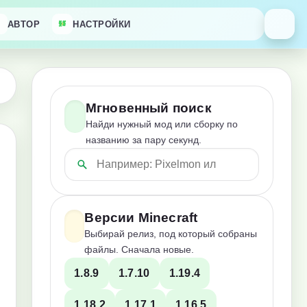
АВТОР
НАСТРОЙКИ
Мгновенный поиск
Найди нужный мод или сборку по
названию за пару секунд.
Версии Minecraft
Выбирай релиз, под который собраны
файлы. Сначала новые.
1.8.9
1.7.10
1.19.4
1.18.2
1.17.1
1.16.5