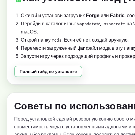
Скачай и установи загрузчик
Forge
или
Fabric
, со
Перейди в каталог игры:
на 
%appdata%\.minecraft
macOS.
Открой папку
. Если её нет, создай вручную.
mods
Перемести загруженный
.jar
файл мода в эту папку
Запусти игру через подходящий профиль и провер
Полный гайд по установке
Советы по использовани
Перед установкой сделай резервную копию своего ми
совместимость мода с установленными аддонами и 
архивы без рекламы. Если хочешь поделиться достиж