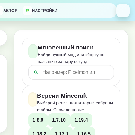
АВТОР
НАСТРОЙКИ
Мгновенный поиск
Найди нужный мод или сборку по
названию за пару секунд.
Версии Minecraft
Выбирай релиз, под который собраны
файлы. Сначала новые.
1.8.9
1.7.10
1.19.4
1.18.2
1.17.1
1.16.5