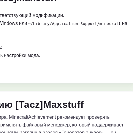
ответствующий модификации.
Windows или
на
~/Library/Application Support/minecraft
.
ь настройки мода.
ю [Tacz]Maxstuff
ра. MinecraftAchievement рекомендует проверять
применять файловый менеджер, который поддерживает
ениями, загляни в раздел «Генератор ачивок» — он