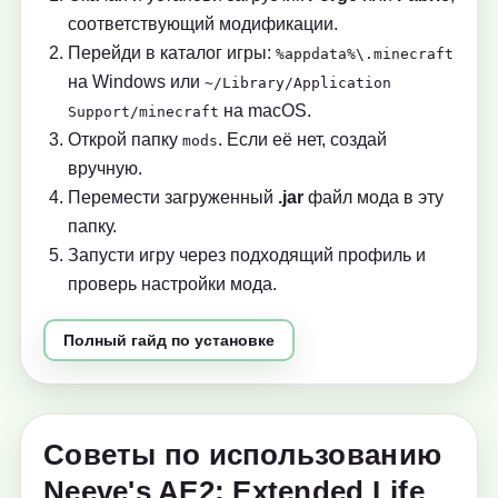
соответствующий модификации.
Перейди в каталог игры:
%appdata%\.minecraft
на Windows или
~/Library/Application
на macOS.
Support/minecraft
Открой папку
. Если её нет, создай
mods
вручную.
Перемести загруженный
.jar
файл мода в эту
папку.
Запусти игру через подходящий профиль и
проверь настройки мода.
Полный гайд по установке
Советы по использованию
Neeve's AE2: Extended Life