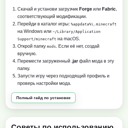
Скачай и установи загрузчик
Forge
или
Fabric
,
соответствующий модификации.
Перейди в каталог игры:
%appdata%\.minecraft
на Windows или
~/Library/Application
на macOS.
Support/minecraft
Открой папку
. Если её нет, создай
mods
вручную.
Перемести загруженный
.jar
файл мода в эту
папку.
Запусти игру через подходящий профиль и
проверь настройки мода.
Полный гайд по установке
Советы по использованию