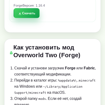
Forge
Версия: 1.16.4
Скачать
Как установить мод
Overworld Two (Forge)
Скачай и установи загрузчик
Forge
или
Fabric
,
соответствующий модификации.
Перейди в каталог игры:
%appdata%\.minecraft
на Windows или
~/Library/Application
на macOS.
Support/minecraft
Открой папку
. Если её нет, создай
mods
вручную.