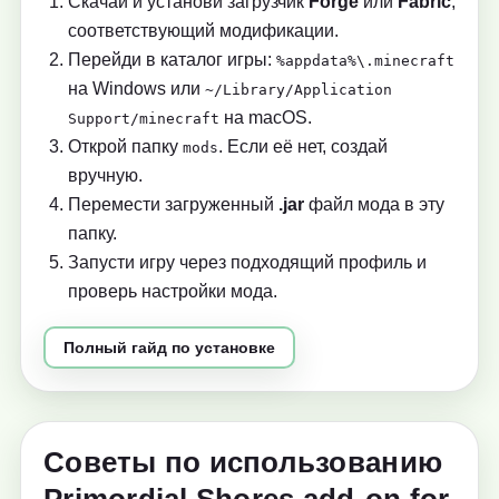
Скачай и установи загрузчик
Forge
или
Fabric
,
соответствующий модификации.
Перейди в каталог игры:
%appdata%\.minecraft
на Windows или
~/Library/Application
на macOS.
Support/minecraft
Открой папку
. Если её нет, создай
mods
вручную.
Перемести загруженный
.jar
файл мода в эту
папку.
Запусти игру через подходящий профиль и
проверь настройки мода.
Полный гайд по установке
Советы по использованию
Primordial Shores add-on for