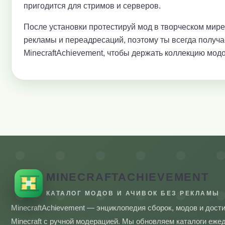
пригодится для стримов и серверов.
После установки протестируй мод в творческом мир
рекламы и переадресаций, поэтому ты всегда получ
MinecraftAchievement, чтобы держать коллекцию модо
MINECRAFTACHIEVEMENT
КАТАЛОГ МОДОВ И АЧИВОК БЕЗ РЕКЛАМЫ
MinecraftAchievement — энциклопедия сборок, модов и дост
Minecraft с ручной модерацией. Мы обновляем каталоги еже