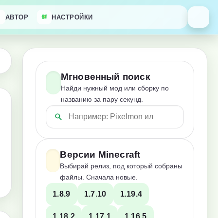
АВТОР
НАСТРОЙКИ
Мгновенный поиск
Найди нужный мод или сборку по
названию за пару секунд.
Версии Minecraft
Выбирай релиз, под который собраны
файлы. Сначала новые.
1.8.9
1.7.10
1.19.4
1.18.2
1.17.1
1.16.5