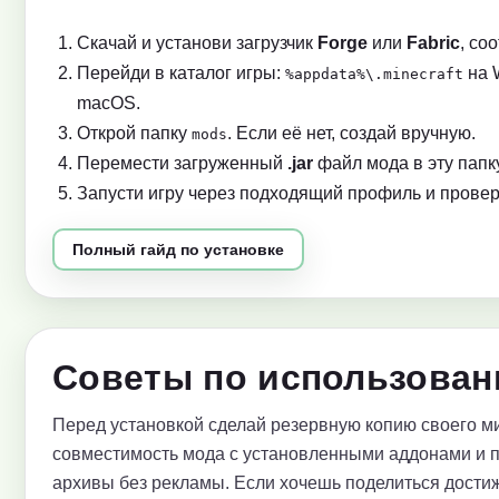
Скачай и установи загрузчик
Forge
или
Fabric
, со
Перейди в каталог игры:
на 
%appdata%\.minecraft
macOS.
Открой папку
. Если её нет, создай вручную.
mods
Перемести загруженный
.jar
файл мода в эту папку
Запусти игру через подходящий профиль и провер
Полный гайд по установке
Советы по использован
Перед установкой сделай резервную копию своего ми
совместимость мода с установленными аддонами и 
архивы без рекламы. Если хочешь поделиться достиж