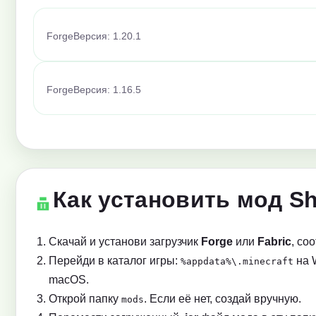
Forge
Версия: 1.20.1
Forge
Версия: 1.16.5
Как установить мод Sh
Скачай и установи загрузчик
Forge
или
Fabric
, со
Перейди в каталог игры:
на 
%appdata%\.minecraft
macOS.
Открой папку
. Если её нет, создай вручную.
mods