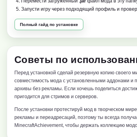
Перемести загруженный
.jar
файл мода в эту папку
Запусти игру через подходящий профиль и провер
Полный гайд по установке
Советы по использовани
Перед установкой сделай резервную копию своего ми
совместимость мода с установленными аддонами и 
архивы без рекламы. Если хочешь поделиться достиж
пригодится для стримов и серверов.
После установки протестируй мод в творческом мир
рекламы и переадресаций, поэтому ты всегда получ
MinecraftAchievement, чтобы держать коллекцию модо