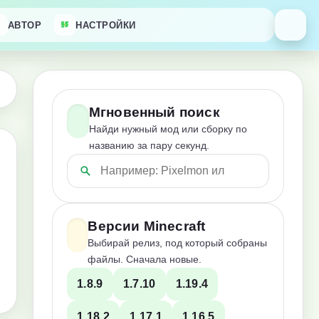
АВТОР
НАСТРОЙКИ
Мгновенный поиск
Найди нужный мод или сборку по
названию за пару секунд.
Версии Minecraft
Выбирай релиз, под который собраны
файлы. Сначала новые.
1.8.9
1.7.10
1.19.4
1.18.2
1.17.1
1.16.5