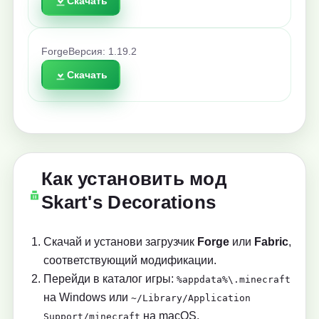
Скачать
Forge
Версия: 1.19.2
Скачать
Как установить мод
Skart's Decorations
Скачай и установи загрузчик
Forge
или
Fabric
,
соответствующий модификации.
Перейди в каталог игры:
%appdata%\.minecraft
на Windows или
~/Library/Application
на macOS.
Support/minecraft