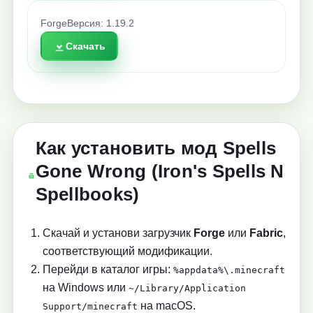
Forge
Версия: 1.19.2
Скачать
Как установить мод Spells
Gone Wrong (Iron's Spells N
Spellbooks)
Скачай и установи загрузчик
Forge
или
Fabric
,
соответствующий модификации.
Перейди в каталог игры:
%appdata%\.minecraft
на Windows или
~/Library/Application
на macOS.
Support/minecraft