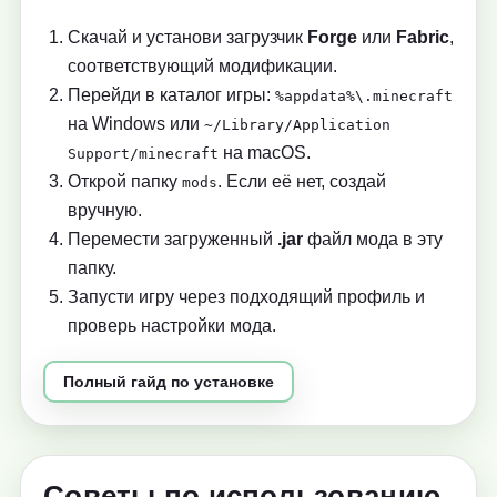
Скачай и установи загрузчик
Forge
или
Fabric
,
соответствующий модификации.
Перейди в каталог игры:
%appdata%\.minecraft
на Windows или
~/Library/Application
на macOS.
Support/minecraft
Открой папку
. Если её нет, создай
mods
вручную.
Перемести загруженный
.jar
файл мода в эту
папку.
Запусти игру через подходящий профиль и
проверь настройки мода.
Полный гайд по установке
Советы по использованию