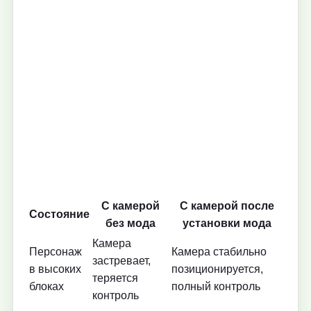
С камерой
С камерой после
Состояние
без мода
установки мода
Камера
Персонаж
Камера стабильно
застревает,
в высоких
позиционируется,
теряется
блоках
полный контроль
контроль