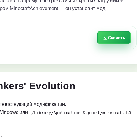
яются напрямую без рекламы и скрытых загрузчиков.
ром MinecraftAchievement — он установит мод
Скачать
kers' Evolution
ответствующий модификации.
Windows или
на
~/Library/Application Support/minecraft