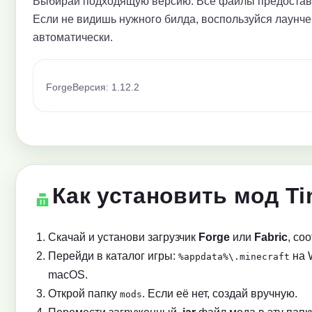
Выбирай подходящую версию. Все файлы предоставл
Если не видишь нужного билда, воспользуйся лаунче
автоматически.
Forge
Версия: 1.12.2
Как установить мод Tin
Скачай и установи загрузчик
Forge
или
Fabric
, со
Перейди в каталог игры:
на 
%appdata%\.minecraft
macOS.
Открой папку
. Если её нет, создай вручную.
mods