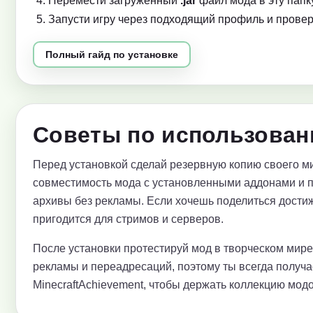
Перемести загруженный
.jar
файл мода в эту папку
Запусти игру через подходящий профиль и провер
Полный гайд по установке
Советы по использовани
Перед установкой сделай резервную копию своего ми
совместимость мода с установленными аддонами и 
архивы без рекламы. Если хочешь поделиться достиж
пригодится для стримов и серверов.
После установки протестируй мод в творческом мир
рекламы и переадресаций, поэтому ты всегда получ
MinecraftAchievement, чтобы держать коллекцию модо