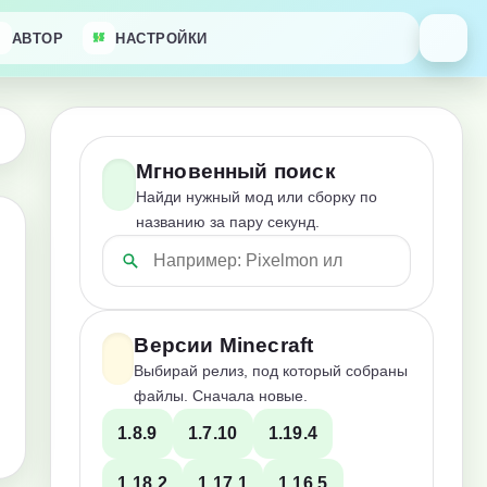
АВТОР
НАСТРОЙКИ
Мгновенный поиск
Найди нужный мод или сборку по
названию за пару секунд.
Версии Minecraft
Выбирай релиз, под который собраны
файлы. Сначала новые.
1.8.9
1.7.10
1.19.4
1.18.2
1.17.1
1.16.5