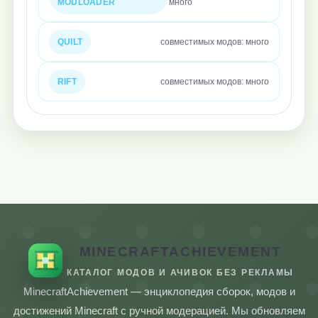
MODLOADER
много
QUILT
совместимых модов: много
RIFT
совместимых модов: много
MINECRAFTACHIEVEMENT
КАТАЛОГ МОДОВ И АЧИВОК БЕЗ РЕКЛАМЫ
MinecraftAchievement — энциклопедия сборок, модов и
достижений Minecraft с ручной модерацией. Мы обновляем