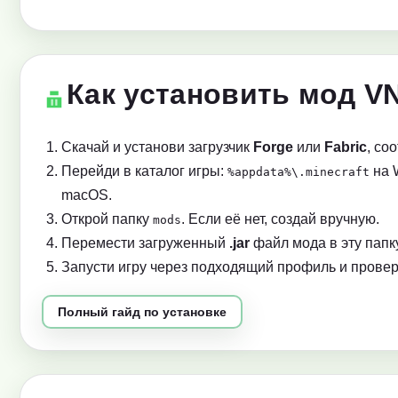
Как установить мод V
Скачай и установи загрузчик
Forge
или
Fabric
, со
Перейди в каталог игры:
на 
%appdata%\.minecraft
macOS.
Открой папку
. Если её нет, создай вручную.
mods
Перемести загруженный
.jar
файл мода в эту папку
Запусти игру через подходящий профиль и провер
Полный гайд по установке