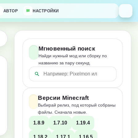
АВТОР
НАСТРОЙКИ
Мгновенный поиск
Найди нужный мод или сборку по
названию за пару секунд.
Версии Minecraft
Выбирай релиз, под который собраны
файлы. Сначала новые.
1.8.9
1.7.10
1.19.4
1.18.2
1.17.1
1.16.5