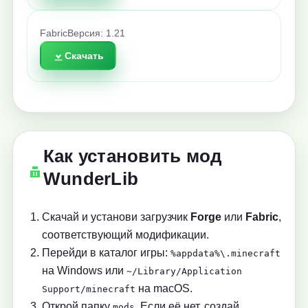
Fabric
Версия: 1.21
Скачать
Как установить мод
WunderLib
Скачай и установи загрузчик
Forge
или
Fabric
,
соответствующий модификации.
Перейди в каталог игры:
%appdata%\.minecraft
на Windows или
~/Library/Application
на macOS.
Support/minecraft
Открой папку
. Если её нет, создай
mods